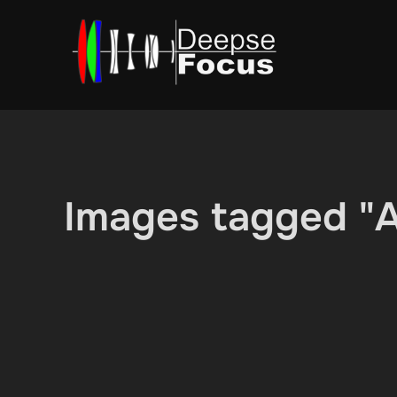
Ga
naar
de
inhoud
Images tagged "A