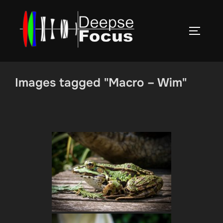
Ga
naar
TOGGLE
de
inhoud
Images tagged "Macro – Wim"